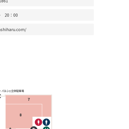
1861
 20：00
ashiharu.com/
7
8
9