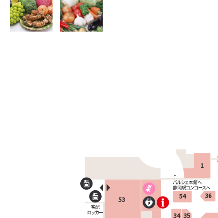
1
36
54
53
34
35