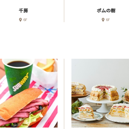
千房
ポムの樹
6F
6F