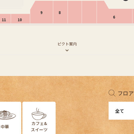
9
8
6
11
10
ピクト案内
フロア
カフェ&
中華
スイーツ