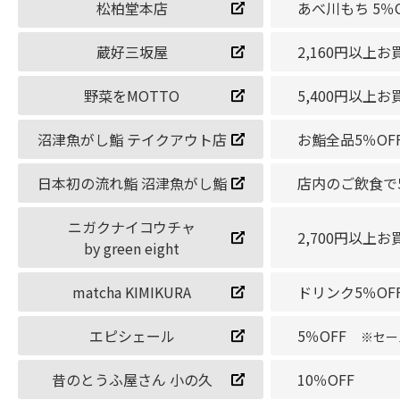
松柏堂本店
あべ川もち 5％
蔵好三坂屋
2,160円以
野菜をMOTTO
5,400円以上
沼津魚がし鮨 テイクアウト店
お鮨全品5％O
日本初の流れ鮨 沼津魚がし鮨
店内のご飲食で
ニガクナイコウチャ
2,700円以
by green eight
matcha KIMIKURA
ドリンク5％OF
エピシェール
5％OFF
※セー
昔のとうふ屋さん 小の久
10％OFF