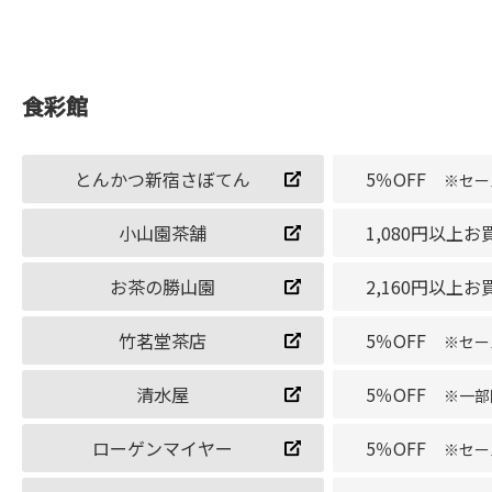
食彩館
とんかつ新宿さぼてん
5％OFF
※セー
小山園茶舗
1,080円以上
お茶の勝山園
2,160円以上
竹茗堂茶店
5％OFF
※セー
清水屋
5％OFF
※一部
ローゲンマイヤー
5％OFF
※セー