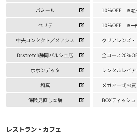
パミール
10％OFF
※電
ベリテ
10％OFF
※一
中央コンタクト／メアシス
クリアレンズ・
Dr.stretch静岡パルシェ店
全コース20％O
ポポンデッタ
レンタルレイア
和真
メガネ一式お買
保険見直し本舗
BOXティッシ
レストラン・カフェ