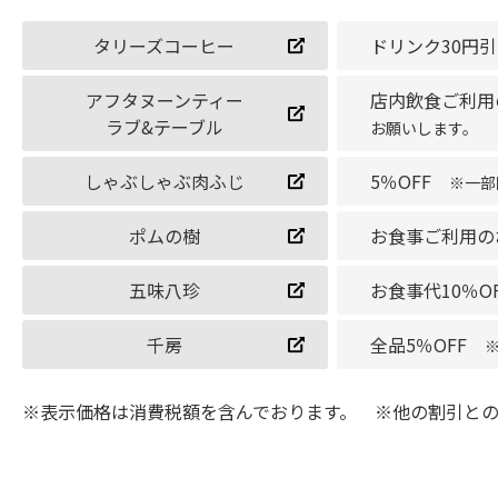
タリーズコーヒー
ドリンク30円
アフタヌーンティー
店内飲食ご利
ラブ&テーブル
お願いします。
しゃぶしゃぶ肉ふじ
5％OFF
※一部
ポムの樹
お食事ご利用の
五味八珍
お食事代10％OF
千房
全品5％OFF
※表示価格は消費税額を含んでおります。 ※他の割引と