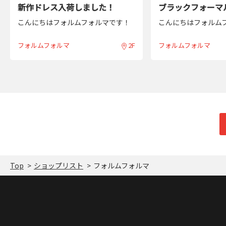
新作ドレス入荷しました！
こんにちはフォルムフォルマです！
こんにちはフォルム
新作ドレスのご紹介です。
梅雨明けいたしまし
前後2wayで着用出来るボウタイリボ
暑もやってまいりま
フォルムフォルマ
2F
フォルムフォルマ
ンとフリルがポイントのドレス！
夏のブラックフォー
ミントグリーンとイエローの2色展開
ール開催中です！
です。
シーズン問わずお使
¥ ２３１００円 9号サイズ
ラックフォーマルウ
夏のドレスにオススメです♡ 店頭
やかな前開きのワン
でご覧ください❕
セール行っておりま
またセール以外の夏
エアもご用意してお
でご覧くださいませ
おります♡
Top
ショップリスト
フォルムフォルマ