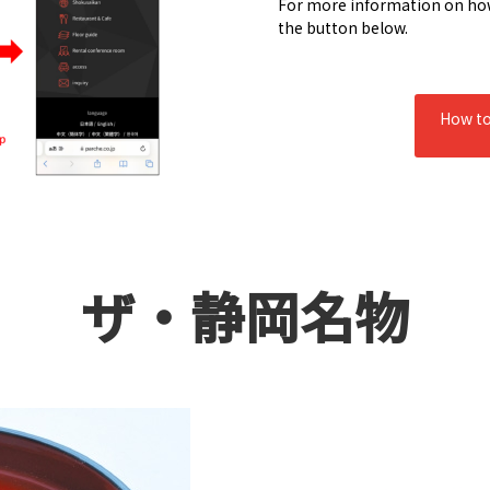
For more information on how 
the button below.
How t
ザ・静岡名物