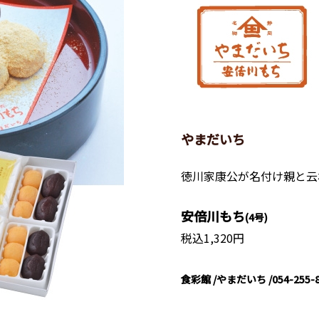
やまだいち
徳川家康公が名付け親と云
安倍川もち
(4号)
税込1,320円
食彩館 /やまだいち /054-255-8