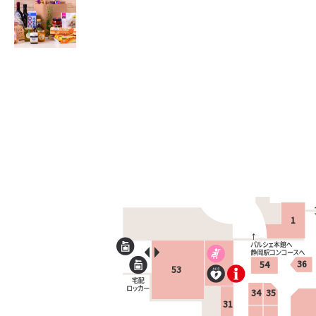
1
36
54
53
34
35
31