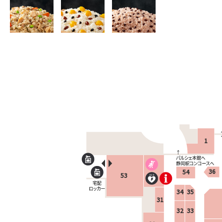
1
36
54
53
34
35
31
32
33