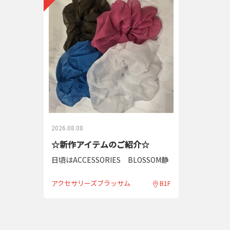
2026.08.08
☆新作アイテムのご紹介☆
日頃はACCESSORIES BLOSSOM静
岡パルシェ店をご利用いただきまし
て、誠にありがとうございます！
アクセサリーズブラッサム
B1F
今回は新作アイテムのご紹介です☆
夏におすすめのシュシュが入荷いた