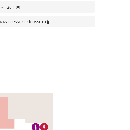
～ 20：00
www.accessoriesblossom.jp