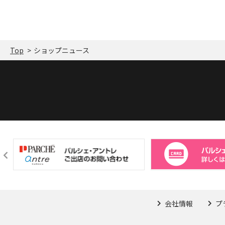
を楽しむこともでき
ぜひこの機会にお立ち寄りくださ
です。
い。
今後とも変わらぬご愛顧のほど、よ
ペリドットの石言葉
ろしくお願い申し上げます。
望」「友愛」。邪念
Top
ショップニュース
し、あらゆる物事の
移転先の詳細は、店頭・当店SNSに
確に捉える力を与え
てご案内しております。
ジティブな気持ちや
希望や勇気を与えて
会社情報
プ