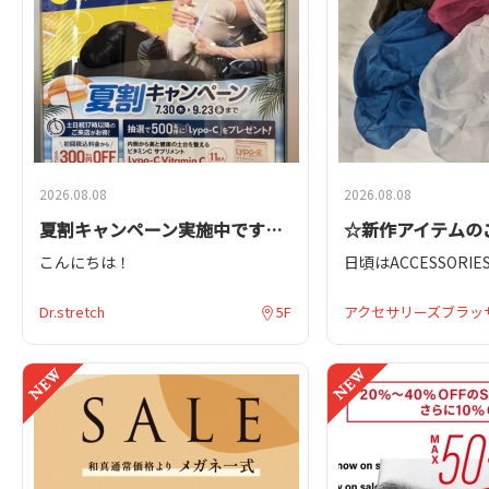
2026.08.08
2026.08.08
夏割キャンペーン実施中です！！
☆新作アイテムの
こんにちは！
日頃はACCESSORIE
Dr.Stretchのコアバランスストレッ
岡パルシェ店をご利
チは、3段階構成になっている独自技
て、誠にありがとう
Dr.stretch
5F
アクセサリーズブラッ
術です。安全に筋肉を緩めること
で、効率よく奥深くの筋肉｢深層筋｣
今回は新作アイテム
を伸ばします。骨に近い深層筋を伸
ばすことで、お悩みを引き起こす原
夏におすすめのシュ
因を根本的に見直します！
しました！
夏割キャンペーンのご紹介です！
カラーも4色展開な
【
夏割キャンペーンについて
】
ーデに合わせて使っ