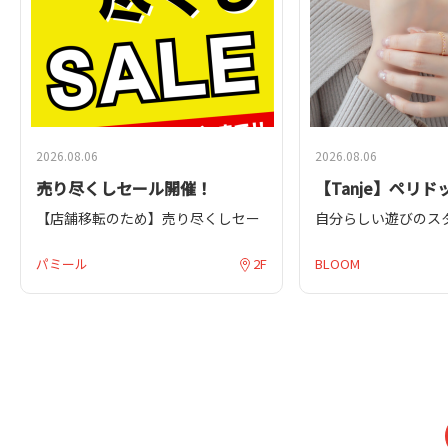
【開催情報】
とデザイン性を兼ね
期間：2026/8/7（金）～8/16（日）
商品を多数取り揃え
内容：メガネ一式購入で和真通常価
格より20％OFF
MORE SALEがスタ
※他の店頭催事割引・割引券・割引
商品をさらに値下げ
特典との併用はできません。
ネも新たに追加。
※一部割引対象外商品がございま
2026.08.06
2026.08.06
す。
またZoffでは、調
で色の変わるレンズ
売り尽くしセール開催！
【Tanje】ペリ
強い上にUV360°C
【店舗移転のため】売り尽くしセー
自分らしい遊びのス
レミアムハードレン
ル開催！
人のためのジュエリー
ンズ等、ライフスタ
日頃より当店をご利用いただき、誠
ション。こだわりの
パミール
2F
選ぶことができる各
BLOOM
にありがとうございます。
いシンプルなデザイ
ンズも充実していま
コーディネートを楽
もちろん度付きのサ
当店は約28年間、この場所で営業を
11石のバースストー
りすることも可能で
続けてまいりました。
う、ハーフエタニテ
このお得な期間に、
これまで支えてくださったお客様皆
ドットの輝きを引立
さい！
さまへの感謝の気持ちを込めて、
20
施した細かな細工は
26/08/30（SUN）まで「売り尽くし
れ、シンプルで華奢
※特殊機能レンズな
セール」
を開催いたします!!
デイリーに着けられ
できないレンズがあ