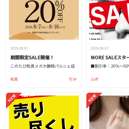
・予約期間:7/30(木)～9/23(水)
♪
・来店期間:7/30(木)～9/23(水)
・Dr.Stretchの【ご利用が初めての
スタッフ一同、心よ
お客様】【最終ご利用日から半年以
しております！
上経過しているお客様】が対象で
す。
・電話・Web・店頭予約すべて対象
です。
2026.08.07
2026.08.07
〜金額〜
60分3,300円 80分4,400円
期間限定SALE開催！
MORE SALEス
土日祝は、17時以降300円オフの 60
このたび和真メガネ静岡パルシェ店
■割引率：20％～50
分3,000円 80分4,100円
では、8/7（金）から8/16（日）ま
■モアセール期間 ：2
上記になっております！
で、期間限定SALEを開催いたしま
(金)～2026年9月3
是非この期間にお待ちしておりま
和真
5F
Zoff
す。期間中、メガネ一式をご購入
ジュールに準ずる
す！
で、和真通常価格から20％OFFとな
るお得なセールです。お盆休みのお
SALE期間中、フレ
出かけや帰省の際にも、ぜひお気軽
が20％～50％OFFに
にお立ち寄りください。この夏だけ
サンカットグラスを
のお得な機関に、ご自身にぴったり
かけ心地の良い「Zoff
の一本を見つけてみませんか。
フスマート）」、ト
レーム、KIDSフレ