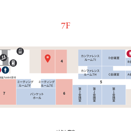
7F
4
5
7
6