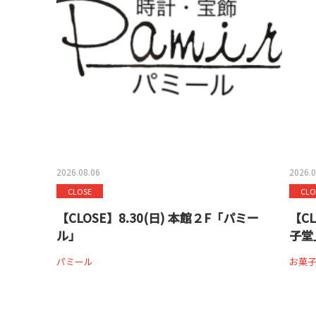
2026.08.06
2026.0
CLOSE
CLO
【CLOSE】8.30(日) 本館２F「パミー
【C
ル」
子堂
パミール
お菓