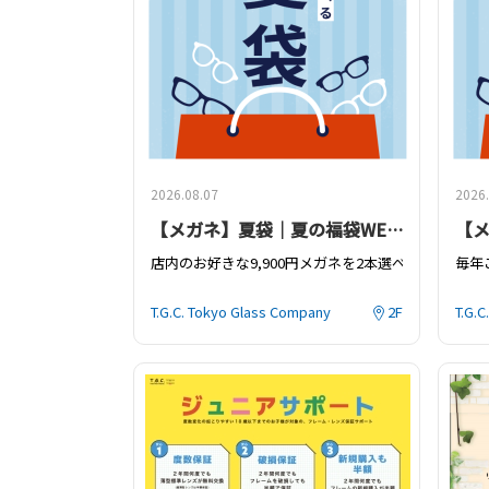
2026.08.07
2026.
【メガネ】夏袋｜夏の福袋WEB販売スタート！🎉
店内のお好きな9,900
円メガネを
2
本選べて
13,200
毎年
円
期間限定のお得なセットが今年も登場します。
店内
お一
T.G.C. Tokyo Glass Company
2F
T.G.
■
WEB
販売
お友
2026
年
7
月
21
日（火）〜
8
月
16
日（日）お盆期間中も
１本
など
メガネ引換期間：
2026
年
8
月
17
日（月）〜
9
月
30
日（
更に
※
先行販売、通常販売にかかわらず、メガネの引換
【店