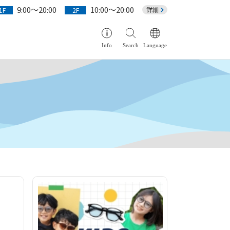
9:00～20:00
10:00～20:00
詳細
1F
2F
Info
Search
Language