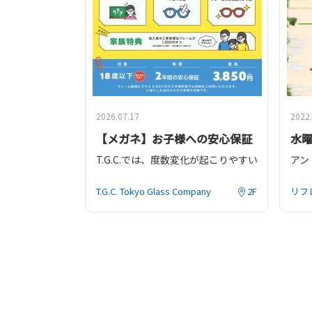
▶
詳しくはこちら
販売
https://www.tgc-shops.com/2026summerbag/
引換
※
全
※
度
※
店
2026.07.17
2022.
【メガネ】お子様への安心保証
水
T.G.C.では、度数変化が起こりやすい18歳
アン
掛け心地のよいフレーム、さまざまな種類のレン
T.G.C. Tokyo Glass Company
2F
リフ
フレーム価格にプラス3,850円(税込)で、 2
保証内容は以下をクリック♪
https://www.tgc-shops.com/kids/