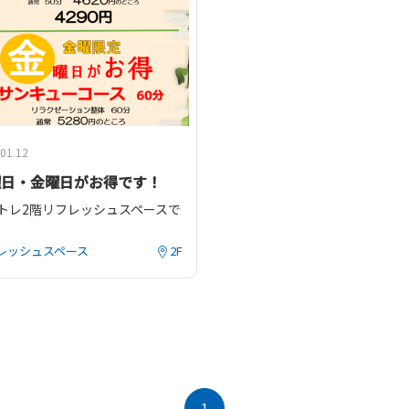
🐓国産若鶏モモ肉
期間：
2026
年
8
月
7
日〜
8
月
16
日
期間：購入日〜9月30日
98円
100gあたり
(税込106
国の
T.G.C.
店舗でお引換いただけます。
数に限りがございますの
📦
数が標準レンズでの作成範囲外の場合や、カラーレンズ・遠近レンズなどへ
皆様のご来店を心よりお待
頭での告知は行っておりません。
01.12
曜日・金曜日がお得です！
以下のお子様のために特別な保証「ジュニアサポート」をご用意しております
トレ2階リフレッシュスペースでは毎週水曜日と金曜日をサービスデー
ズ、 安心してご利用いただけるように強力サポート！
レッシュスペース
2F
年間何度でも保証特典をご利用いただけます。
1