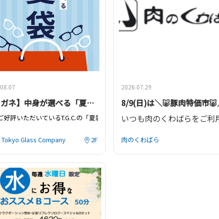
08.07
2026.07.29
【メガネ】中身が選べる「夏袋」今年も登場！
8/9(日)は＼🐷豚肉特価市
いつも肉のくわばらをご利
ご好評いただいているT.G.C.
（税込）。
の「夏袋」が今年も登場！
のお好きな
9,900
円メガネを
2
本選んで
13,200
円でご購入いただける期間限定
人での２本ご利用はもちろん！
📅8月9日(日)は豚肉特価
C. Tokyo Glass Company
2F
肉のくわばら
達と１本ずつ、
ご家族で１本ずつ！
この機会にぜひお買い求め
販売しております！
は透明のレンズで、もう１本だけカラーを入れたい！
など、お好きなようにご利用いただけます♪
🐖国内産豚肉
148円
100gあたり
(税込16
水）
！今年から、購入店舗にかかわらず全国の
T.G.C.
でお引換いただけるようにな
[対面ケース内豚肉商品限定
は
8
月
17
日からとなります
頭限定販売】