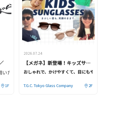
2026.07.24
／
【メガネ】新登場！キッズサングラス
用いただきありがとうございます！
おしゃれで、かけやすくて、目にもやさしい。
子どものための新しいサングラスが、ついに登場！
のお得なセットです！
市を開催！！
1F
T.G.C. Tokyo Glass Company
2F
ください
😊
・紫外線の影響を受けやすい子供の大事な瞳を、サングラ
・まぶしさを気にせず、思い切り遊べる。
・かわいいデザインで、気分も上がる。
0円)
りました。
、味付け商品を除く]
●
価格：
5,500
円
(UV
カットレンズ付
)