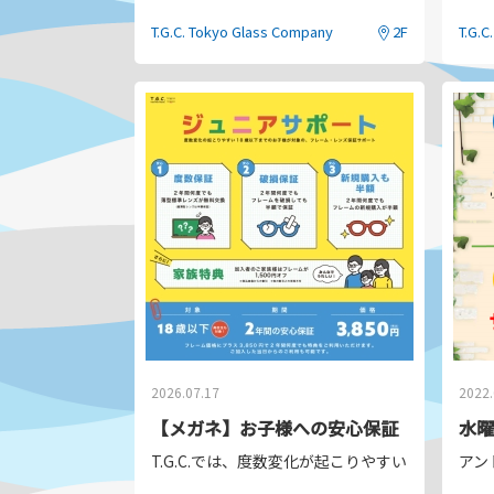
期間限定のお得なセットが今年も登場します。
店内
お一
T.G.C. Tokyo Glass Company
2F
T.G.C
■
WEB
販売
お友
2026
年
7
月
21
日（火）〜
8
月
16
日（日）お盆期間中も
１本
など
メガネ引換期間：
2026
年
8
月
17
日（月）〜
9
月
30
日（
更に
※
先行販売、通常販売にかかわらず、メガネの引換
【店
▶
詳しくはこちら
販売
https://www.tgc-shops.com/2026summerbag/
引換
※
全
※
度
※
店
2026.07.17
2022.
【メガネ】お子様への安心保証
水曜
T.G.C.では、度数変化が起こりやすい18歳以
アン
掛け心地のよいフレーム、さまざまな種類のレン