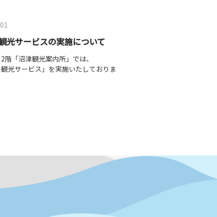
.01
2026.04.01
観光サービスの実施について
レ2階「沼津観光案内所」では、
パルシェ・アントレのショ
ら観光サービス」を実施いたしておりま
アントレALL-Sカードの
に！
パルシェ・アントレALL- 
ロッカーに入らない大荷物などをお預かり
対象店にて各種サービス！
ます。
しずぎんjoycaのお支払
かり場所】
す。
レ2階「沼津観光案内所」
詳しくはこちらからご確認
かり期間】
～17：30まで
またいでのご利用はできません。
のキズ、損傷についての責任は負いかねま
かり料金】