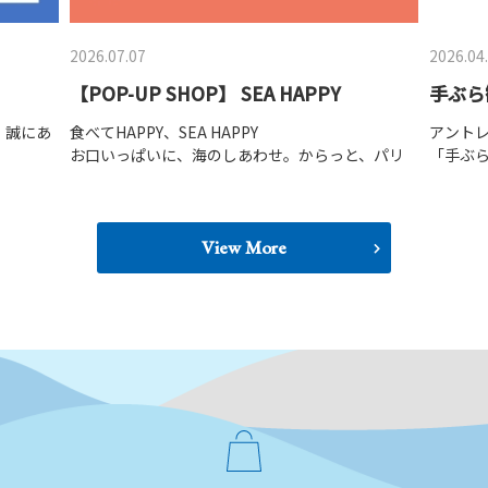
2026.07.07
2026.04
【POP-UP SHOP】 SEA HAPPY
手ぶら
、誠にあ
食べてHAPPY、SEA HAPPY
アント
お口いっぱいに、海のしあわせ。からっと、パリ
「手ぶ
ッと、おいしさ楽しい。
す。
休業と
おつまみにぴったり！海の幸をからっと揚げた、
コイン
素材引き立つこだわりのおせんべいです。
いたし
です。
その他人気の海鮮せんべいもご用意しておりま
View More
す！
【お預
アント
【会期】7月10日(金)～8月17日(月)
9：00～20：00
【お預
10：00
【場所】アントレ1F 特設会場
※日を
※外装
す。
【お預