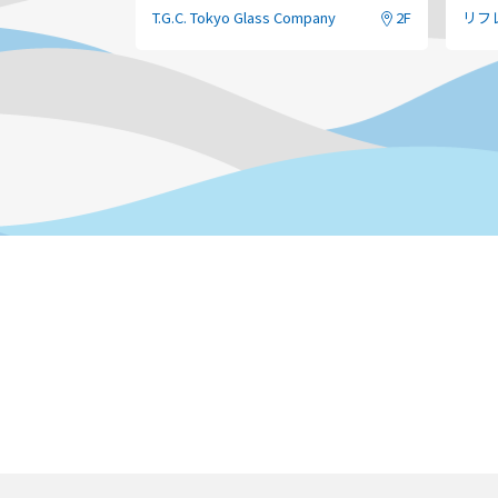
T.G.C. Tokyo Glass Company
2F
リフ
フレーム価格にプラス3,850円(税込)で、 2年
保証内容は以下をクリック♪
https://www.tgc-shops.com/kids/