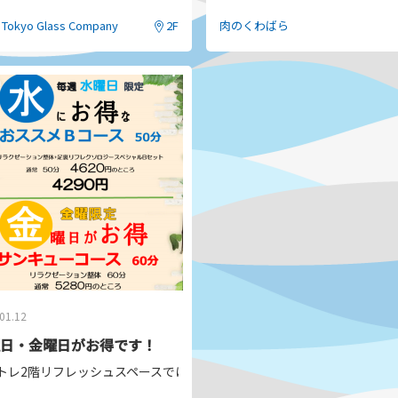
のお好きな
9,900
円メガネを
2
本選んで
13,200
円でご購入いただける期間限定の
人での２本ご利用はもちろん！
📅8月9日(日)は豚肉特価
. Tokyo Glass Company
2F
肉のくわばら
達と１本ずつ、
ご家族で１本ずつ！
この機会にぜひお買い求め
販売しております！
は透明のレンズで、もう１本だけカラーを入れたい！
など、お好きなようにご利用いただけます♪
🐖国内産豚肉
148円
100gあたり
(税込16
水）
！今年から、購入店舗にかかわらず全国の
T.G.C.
でお引換いただけるようにな
[対面ケース内豚肉商品限定
は
8
月
17
日からとなります
頭限定販売】
🐓国産若鶏モモ肉
期間：
2026
年
8
月
7
日〜
8
月
16
日
期間：購入日〜9月30日
98円
100gあたり
(税込106
国の
T.G.C.
店舗でお引換いただけます。
数に限りがございますの
📦
数が標準レンズでの作成範囲外の場合や、カラーレンズ・遠近レンズなどへ
皆様のご来店を心よりお待
頭での告知は行っておりません。
01.12
日・金曜日がお得です！
下のお子様のために特別な保証「ジュニアサポート」をご用意しております
トレ2階リフレッシュスペースでは毎週水曜日と金曜日をサービスデー
ズ、 安心してご利用いただけるように強力サポート！