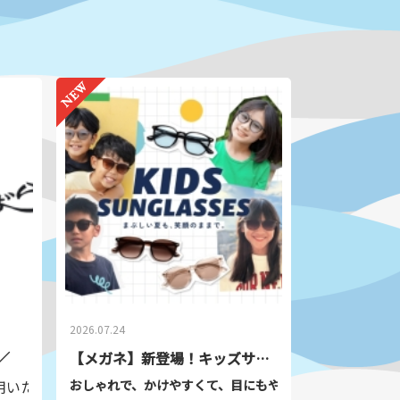
０円
かりできる荷物】
バン、スーツケース、ボストンバッグ
長さ＋幅＋高さ＝200ｃｍ以内）
機械（パソコン等）、壊れ物、貴重品、危
動物、汚物、臭気を発するもの、危害を及
れのあるもの、その他預かり所にて不可と
れるものはお預かりできません。
2026.07.24
／
【メガネ】新登場！キッズサングラス
用いただきありがとうございます！
おしゃれで、かけやすくて、目にもやさしい。