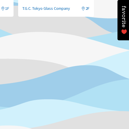
子どものための新しいサングラスが、ついに登場！
お得なセットです！
市を開催！！
1F
T.G.C. Tokyo Glass Company
2F
ください
😊
・紫外線の影響を受けやすい子供の大事な瞳を、サングラ
・まぶしさを気にせず、思い切り遊べる。
・かわいいデザインで、気分も上がる。
0円)
りました。
、味付け商品を除く]
●
価格：
5,500
円
(UV
カットレンズ付
)
●
ウェリントンフレーム・ボストンフレーム各
5
色展開
円)
はじめてのサングラスは
T.G.C.
で！
で、お早めにどうぞ！
ぜひ店頭にてお試しください。
の変更には追加料金・納期がかかります。
ちしております
✨
詳しくはこちら！
https://www.tgc-shops.com/2026kidssunglasses/
※
レンズの度数によって追加料金をいただく場合がござい
。
としてお得なコースをご用意してお待ちしております。