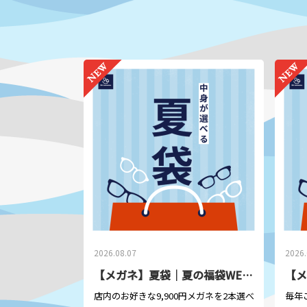
2026.08.07
2026.
【メガネ】夏袋｜夏の福袋WEB販売スタート！🎉
店内のお好きな9,900
円メガネを
2
本選べて
13,200
毎年ご
円（