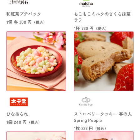
和紅茶プチパック
もこもこミルクのさくら抹茶
ラテ
1個 各
300 円
（税込）
1杯
730 円
（税込）
ひなあられ
ストロベリークッキー 春の人
Spring People
1袋
240 円
（税込）
1枚
238 円
（税込）