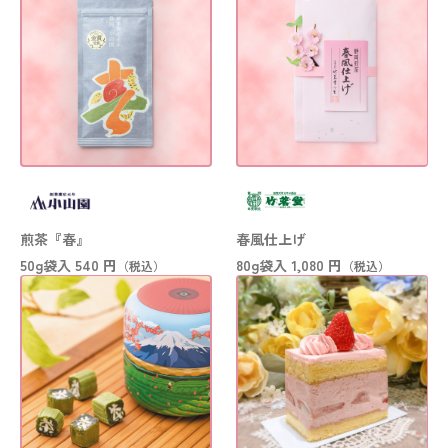
煎茶『春』
春風仕上げ
50g袋入
540 円
80g袋入
1,080 円
（税込）
（税込）