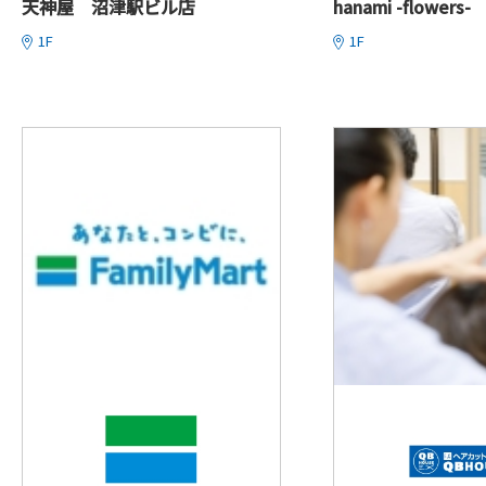
天神屋 沼津駅ビル店
hanami -flowers-
1F
1F