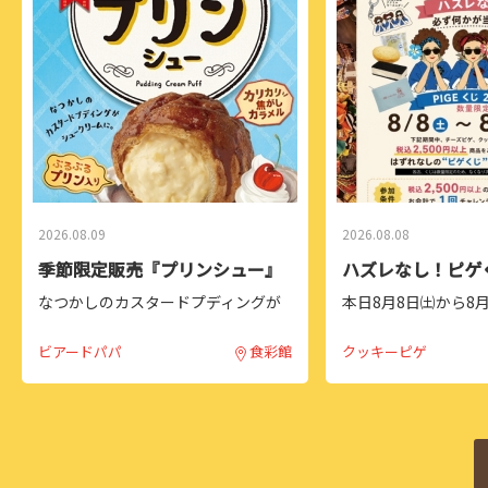
2026.08.09
2026.08.08
季節限定販売『プリンシュー』
なつかしのカスタードプディングが
本日8月8日㈯から8月
シュークリームに。
日間、ピゲくじを開催
税込み2,500円以
ビアードパパ
食彩館
クッキーピゲ
ズレなしの「ピゲく
ジ！🎯
なにが当たるかは引
しみ😍
人気の焼き菓子や10