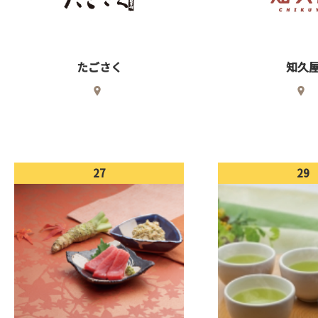
たごさく
知久
27
29