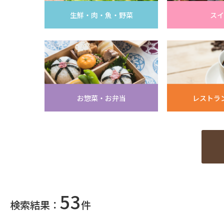
生鮮・肉・魚・野菜
スイ
お惣菜・お弁当
レストラ
53
検索結果：
件