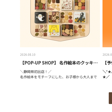
2026.08.10
2026.0
【POP-UP SHOP】 名作絵本のクッキー缶セレクション byCake.jp
＼静岡県初出店！／
＼
*★
名作絵本をモチーフにした、お子様から大人まで
★
／
楽しめるクッキー缶を販売いたします。
8/
【会期】8月18日(火)～ 8月25日(火)
ルス
9：30～20：00
画が
※最終日は18:00まで
限定
や、