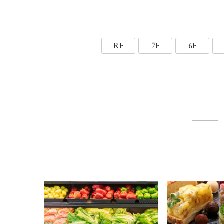
RF
7F
6F