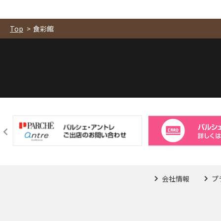
【場所】食彩館 いろどりひろば
テッ
期間
ンツ
Top
食彩館
内容
どう
↓清
式H
https:
&utm_
会社情報
プ